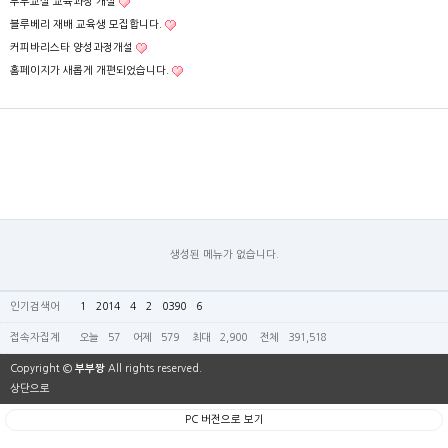
부부교실 교육과정 개설
블루베리 재배 교육생 모집합니다.
커피바리스타 양성과정개설
홈페이지가 새롭게 개편되었습니다.
생성된 메뉴가 없습니다.
인기검색어
1
2014
4
2
0390
6
접속자집계
오늘
57
어제
579
최대
2,900
전체
391,518
Copyright ©
부부짱
All rights reserved.
상단으로
PC 버전으로 보기