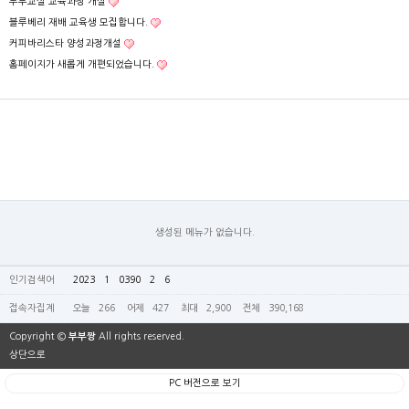
부부교실 교육과정 개설
블루베리 재배 교육생 모집합니다.
커피바리스타 양성과정개설
홈페이지가 새롭게 개편되었습니다.
생성된 메뉴가 없습니다.
인기검색어
2023
1
0390
2
6
접속자집계
오늘
266
어제
427
최대
2,900
전체
390,168
Copyright ©
부부짱
All rights reserved.
상단으로
PC 버전으로 보기