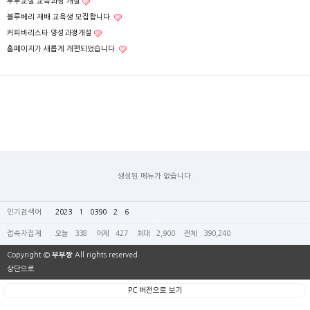
부부교실 교육과정 개설
블루베리 재배 교육생 모집합니다.
커피바리스타 양성과정개설
홈페이지가 새롭게 개편되었습니다.
생성된 메뉴가 없습니다.
인기검색어
2023
1
0390
2
6
접속자집계
오늘
338
어제
427
최대
2,900
전체
390,240
Copyright ©
부부짱
All rights reserved.
상단으로
PC 버전으로 보기