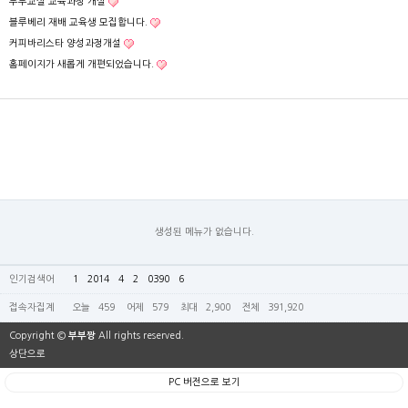
부부교실 교육과정 개설
블루베리 재배 교육생 모집합니다.
커피바리스타 양성과정개설
홈페이지가 새롭게 개편되었습니다.
생성된 메뉴가 없습니다.
인기검색어
1
2014
4
2
0390
6
접속자집계
오늘
459
어제
579
최대
2,900
전체
391,920
Copyright ©
부부짱
All rights reserved.
상단으로
PC 버전으로 보기