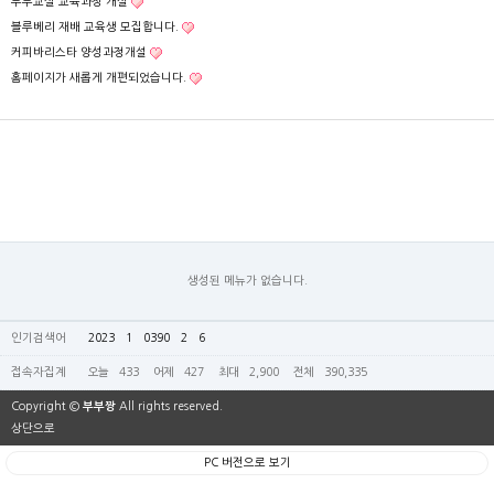
부부교실 교육과정 개설
블루베리 재배 교육생 모집합니다.
커피바리스타 양성과정개설
홈페이지가 새롭게 개편되었습니다.
생성된 메뉴가 없습니다.
인기검색어
2023
1
0390
2
6
접속자집계
오늘
433
어제
427
최대
2,900
전체
390,335
Copyright ©
부부짱
All rights reserved.
상단으로
PC 버전으로 보기