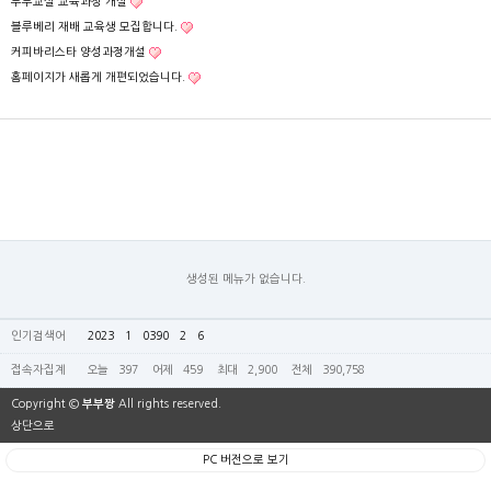
부부교실 교육과정 개설
블루베리 재배 교육생 모집합니다.
커피바리스타 양성과정개설
홈페이지가 새롭게 개편되었습니다.
생성된 메뉴가 없습니다.
인기검색어
2023
1
0390
2
6
접속자집계
오늘
397
어제
459
최대
2,900
전체
390,758
Copyright ©
부부짱
All rights reserved.
상단으로
PC 버전으로 보기