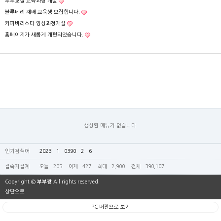
부부교실 교육과정 개설
블루베리 재배 교육생 모집합니다.
커피바리스타 양성과정개설
홈페이지가 새롭게 개편되었습니다.
생성된 메뉴가 없습니다.
인기검색어
2023
1
0390
2
6
접속자집계
오늘
205
어제
427
최대
2,900
전체
390,107
Copyright ©
부부짱
All rights reserved.
상단으로
PC 버전으로 보기