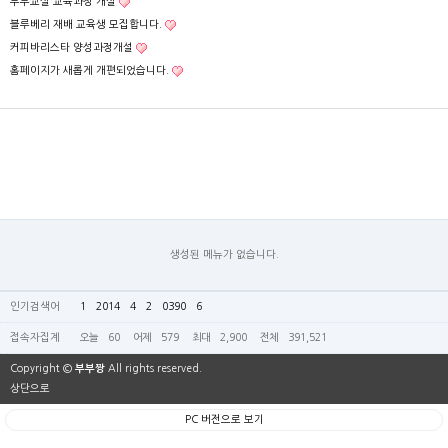
부부교실 교육과정 개설
블루베리 재배 교육생 모집합니다.
커피바리스타 양성과정개설
홈페이지가 새롭게 개편되었습니다.
생성된 메뉴가 없습니다.
인기검색어
1
2014
4
2
0390
6
접속자집계
오늘
60
어제
579
최대
2,900
전체
391,521
Copyright ©
부부짱
All rights reserved.
상단으로
PC 버전으로 보기